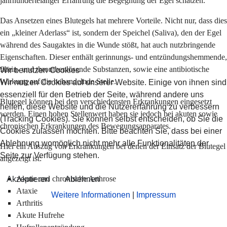
jahrhundertelanger Erfahrung die Begegnung der Egel schätzen.
Das Ansetzen eines Blutegels hat mehrere Vorteile. Nicht nur, dass dies
ein „kleiner Aderlass“ ist, sondern der Speichel (Saliva), den der Egel
während des Saugaktes in die Wunde stößt, hat auch nutzbringende
Eigenschaften. Dieser enthält gerinnungs- und entzündungshemmende,
fibrin- und thrombenlösende Substanzen, sowie eine antibiotische
Wir benutzen Cookies
Wirkung auf die behandelnde Stelle.
Wir nutzen Cookies auf unserer Website. Einige von ihnen sind
essenziell für den Betrieb der Seite, während andere uns
Blutegel können bei den verschiedensten Erkrankungen eingesetzt
helfen, diese Website und die Nutzererfahrung zu verbessern
werden. Einen hohen Stellenwert haben sie jedoch bei akuten sowie
(Tracking Cookies). Sie können selbst entscheiden, ob Sie die
chronischen Erkrankungen des Bewegungsapparates.
Cookies zulassen möchten. Bitte beachten Sie, dass bei einer
Ablehnung womöglich nicht mehr alle Funktionalitäten der
Hier ein Auszug von Erkrankungen bei denen der Einsatz der Blutegel
Seite zur Verfügung stehen.
angezeigt ist:
Akute und chronische Arthrose
Akzeptieren
Ablehnen
Ataxie
Weitere Informationen
|
Impressum
Arthritis
Akute Hufrehe