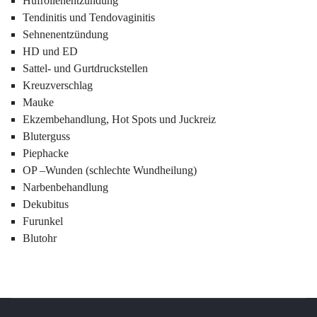
Hufrollenentzündung
Tendinitis und Tendovaginitis
Sehnenentzündung
HD und ED
Sattel- und Gurtdruckstellen
Kreuzverschlag
Mauke
Ekzembehandlung, Hot Spots und Juckreiz
Bluterguss
Piephacke
OP –Wunden (schlechte Wundheilung)
Narbenbehandlung
Dekubitus
Furunkel
Blutohr